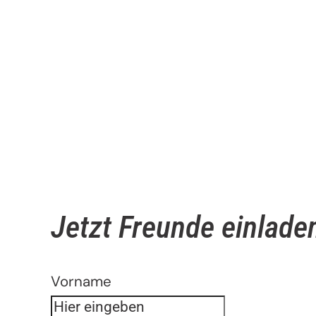
Jetzt Freunde einladen
Formular überspringen
Vorname