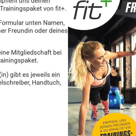
fiehl uns deinen
Trainingspaket von fit+.
m Formular unten Namen,
er Freundin oder deines
eine Mitgliedschaft bei
rainingspaket.
n) gibt es jeweils ein
lschreiber, Handtuch,